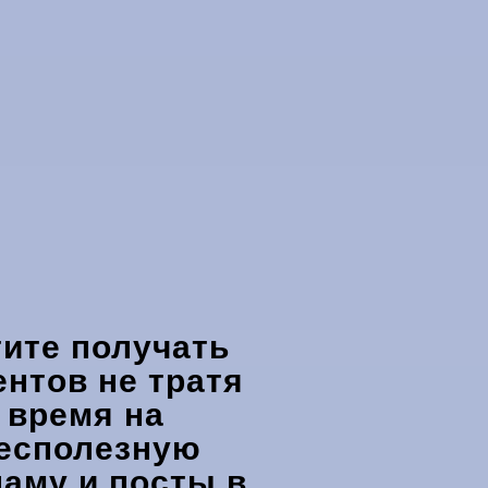
тите получать
ентов не тратя
время на
есполезную
ламу и посты в