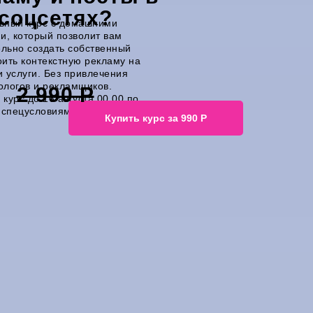
соцсетях?
вный курс с домашними
и, который позволит вам
льно создать собственный
оить контекстную рекламу на
и услуги. Без привлечения
ологов и рекламщиков.
2 990 Р
 курс до 16 августа 00.00 по
спецусловиям:
Купить курс за 990 Р